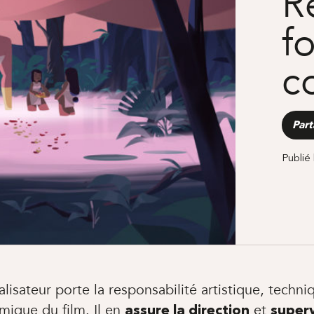
Ré
f
c
Part
Publié
alisateur porte la responsabilité artistique, techni
ique du film. Il en
et
assure la direction
superv