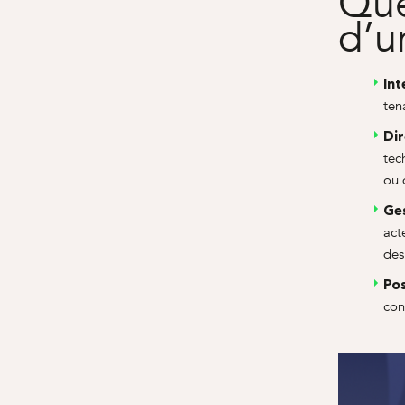
Que
d’u
Int
ten
Dir
tec
ou 
Ge
act
des
Po
con