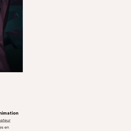
animation
nateur
es en