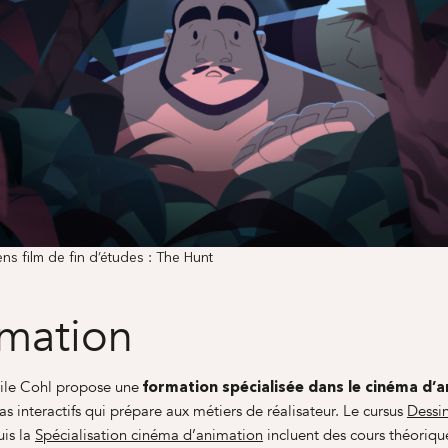
s film de fin d’études : The Hunt
mation
ile Cohl propose une
formation spécialisée dans le cinéma d’
as interactifs qui prépare aux métiers de réalisateur. Le cursus
Dessi
is la
Spécialisation cinéma d’animation
incluent des cours théoriqu