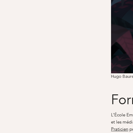
Hugo Bauren
For
L’École Em
et les médi
Praticien
pu