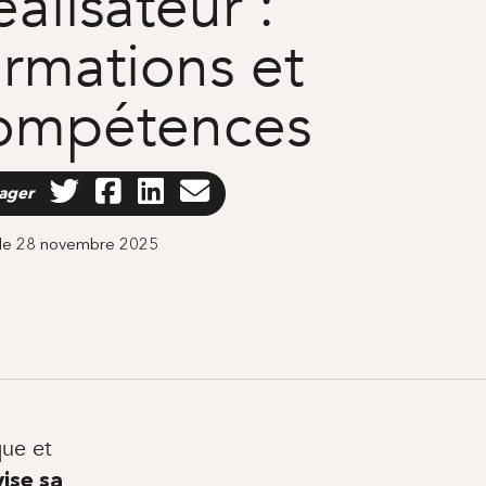
alisateur :
ormations et
ompétences
ager
 le 28 novembre 2025
que et
ise sa