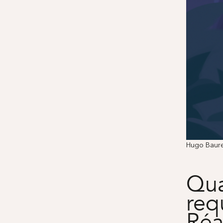
Hugo Bauren
Qua
req
Réa