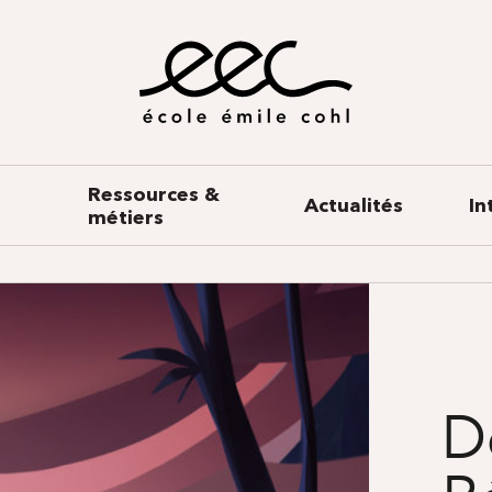
Ressources &
Actualités
In
métiers
D