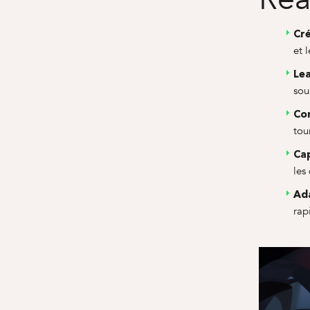
Cré
et 
Le
sou
Co
tou
Ca
les
Ada
rap