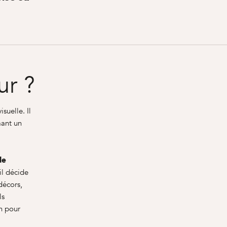
ur ?
suelle. Il
mant un
de
 il décide
décors,
ls
n pour