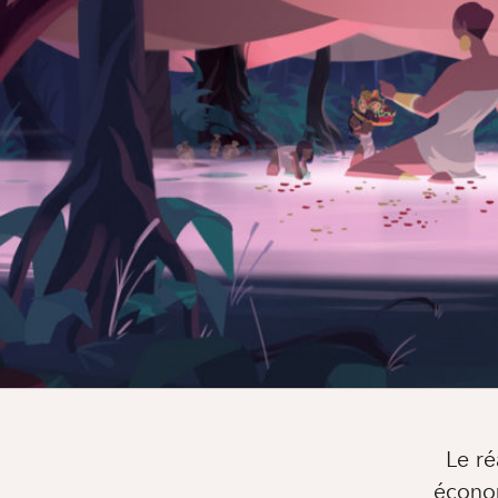
Le ré
économ