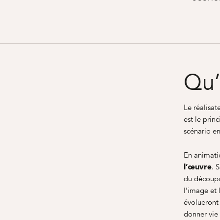
Qu’
Le réalisat
est le prin
scénario en
En animatio
. 
l’œuvre
du découpag
l’image et 
évolueront 
donner vie à