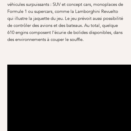
véhicules surpuissants : SUV et concept cars, monoplaces de
Formule 1 ou supercars, comme la Lamborghini Revuelto
qui illustre la jaquette du jeu. Le jeu prévoit aussi possibilité
de contrôler des avions et des bateaux. Au total, quelque
610 engins composent l’écurie de bolides disponibles, dans
des environnements à couper le souffle.